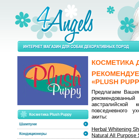
КОСМЕТИКА 
РЕКОМЕНД
«PLUSH PUP
Предлагаем Вашем
рекомендован
австралийской 
повседневного у
Косметика Plush Puppy
акиты:
Шампуни
Herbal Whitening S
Кондиционеры
Natural All Purpos