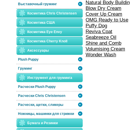
Natural Body Build
Выставочный груминг
Blow Dry Cream
Косметика Chris Christensen
Cover Up Cream
OMG Ready to Use
Косметика США
Puffy Dog
Reviva Coat
Косметика Eye Envy
Seabreeze Oil
Косметика Сherry Knoll
Shine and Comb
Volumising Cream
Аксессуары
Wonder Wash
Plush Puppy
Груминг
Инструмент для груминга
Расчески Plush Puppy
Расчески Сhris Christensen
Расчески, щетки, сликеры
Ножницы, машинки для стрижки
Бумага и Резинки