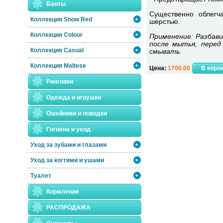
Банты
Существенно облегч
Коллекция Show Red
шерстью.
Коллекция Colour
Применение: Разбави
после мытья, перед
Коллекция Casual
смывать.
Коллекция Maltese
Цена:
1700.00
Ринговки
Одежда и игрушки
Ошейники и поводки
Гигиена и уход
Уход за зубами и глазами
Уход за когтями и ушами
Туалет
Кормление
РАСПРОДАЖА