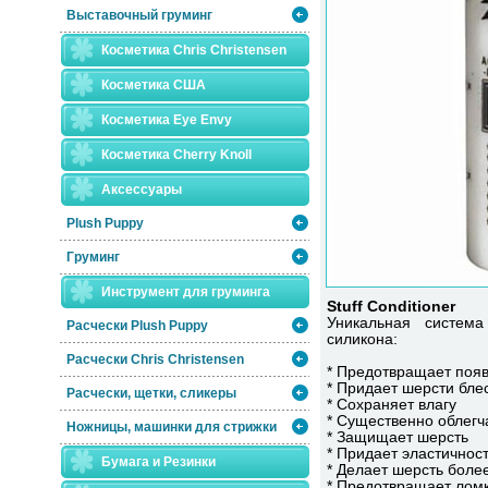
Выставочный груминг
Косметика Chris Christensen
Косметика США
Косметика Eye Envy
Косметика Сherry Knoll
Аксессуары
Plush Puppy
Груминг
Инструмент для груминга
Stuff Conditioner
Уникальная систем
Расчески Plush Puppy
силикона:
Расчески Сhris Christensen
* Предотвращает появ
* Придает шерсти бле
Расчески, щетки, сликеры
* Сохраняет влагу
* Существенно облегч
Ножницы, машинки для стрижки
* Защищает шерсть
* Придает эластичнос
Бумага и Резинки
* Делает шерсть боле
* Предотвращает лом