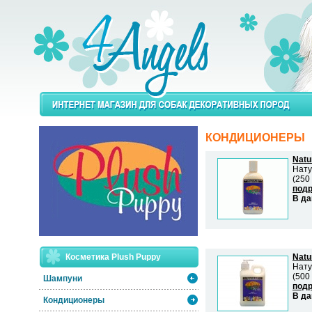
КОНДИЦИОНЕРЫ
Natur
Нату
(250
подр
В да
Косметика Plush Puppy
Natur
Нату
(500
Шампуни
подр
В да
Кондиционеры