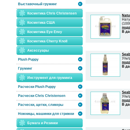
Выставочный груминг
Косметика Chris Christensen
Natur
Нату
Косметика США
(100
подр
В да
Косметика Eye Envy
Косметика Сherry Knoll
Аксессуары
Seab
Ульт
Plush Puppy
подр
В да
Груминг
Инструмент для груминга
Расчески Plush Puppy
Seab
Расчески Сhris Christensen
Ульт
подр
В да
Расчески, щетки, сликеры
Ножницы, машинки для стрижки
Бумага и Резинки