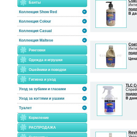
Coat
Банты
Инте
подр
Коллекция Show Red
В да
Коллекция Colour
Коллекция Casual
Коллекция Maltese
Coat
Инте
Ринговки
подр
Цен
Одежда и игрушки
Ошейники и поводки
Гигиена и уход
TLC Co
Уход за зубами и глазами
Спрей
подроб
В дан
Уход за когтями и ушами
Туалет
Кормление
РАСПРОДАЖА
Revi
Увла