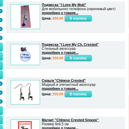
Подвеска "I Love My Mutt"
Для мобильного телефона (сиреневый цвет)
подробнее о товаре...
Цена:
400.00
Подвеска "I Love My Ch. Crested"
Стильный аксессуар
подробнее о товаре...
Цена:
200.00
Серьги "Chinese Crested"
Модный и элегантный аксессуар
подробнее о товаре...
Цена:
350.00
Магнит "Сhinese Crested Snooze"
Размер 9х6,5 см
подробнее о товаре...