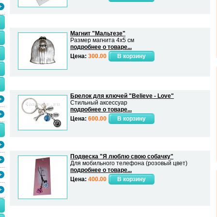
Магнит "Мальтезе"
Размер магнита 4х5 см
подробнее о товаре...
Цена:
300.00
Брелок для ключей "Believe - Love"
Стильный аксессуар
подробнее о товаре...
Цена:
600.00
Подвеска "Я люблю свою собачку"
Для мобильного телефона (розовый цвет)
подробнее о товаре...
Цена:
400.00