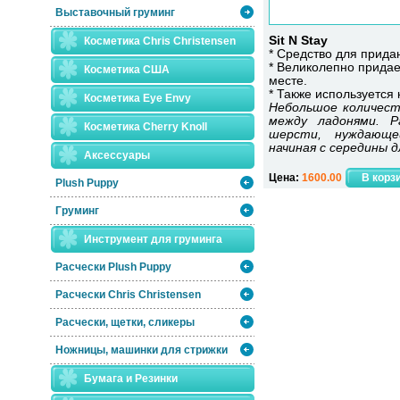
Выставочный груминг
Sit N Stay
Косметика Chris Christensen
* Средство для прид
* Великолепно прида
Косметика США
месте.
* Также используется 
Косметика Eye Envy
Небольшое количес
между ладонями. Р
Косметика Сherry Knoll
шерсти, нуждающе
начиная с середины д
Аксессуары
Цена:
1600.00
Plush Puppy
Груминг
Инструмент для груминга
Расчески Plush Puppy
Расчески Сhris Christensen
Расчески, щетки, сликеры
Ножницы, машинки для стрижки
Бумага и Резинки